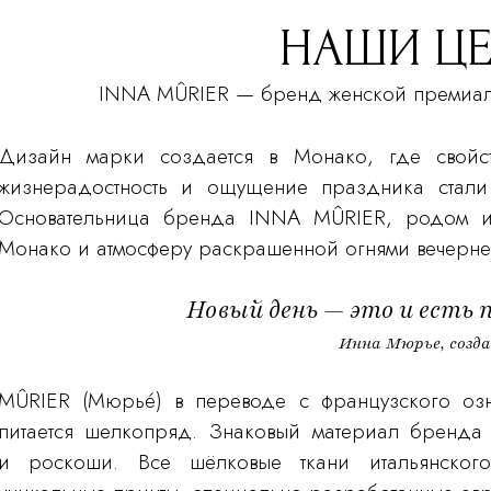
НАШИ Ц
INNA MÛRIER — бренд женской премиаль
Дизайн марки создается в Монако, где свойст
жизнерадостность и ощущение праздника стали
Основательница бренда INNA MÛRIER, родом из
Монако и атмосферу раскрашенной огнями вечерне
Новый день — это и есть 
Инна Мюрье, созд
MÛRIER (Мюрьé) в переводе с французского озн
питается шелкопряд. Знаковый материал бренда 
и роскоши. Все шёлковые ткани итальянского