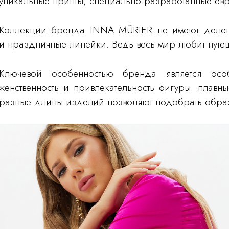
уникальные принты, специально разработанные ев
Коллекции бренда INNA MÛRIER не имеют делен
и праздничные линейки. Ведь весь мир любит путеш
Ключевой особенностью бренда является осо
женственность и привлекательность фигуры: плавн
разные длины изделий позволяют подобрать образ