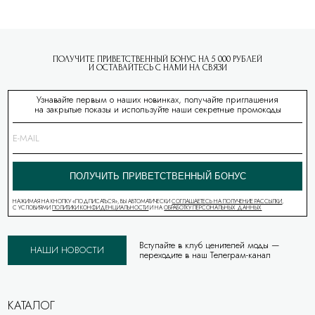
ПОЛУЧИТЕ ПРИВЕТСТВЕННЫЙ БОНУС НА 5 000 РУБЛЕЙ
И ОСТАВАЙТЕСЬ С НАМИ НА СВЯЗИ
Узнавайте первым о наших новинках, получайте приглашения
на закрытые показы и используйте наши секретные промокоды
ПОЛУЧИТЬ ПРИВЕТСТВЕННЫЙ БОНУС
НАЖИМАЯ НА КНОПКУ «ПОДПИСАТЬСЯ», ВЫ АВТОМАТИЧЕСКИ
СОГЛАШАЕТЕСЬ НА ПОЛУЧЕНИЕ РАССЫЛКИ
,
С УСЛОВИЯМИ
ПОЛИТИКИ КОНФИДЕНЦИАЛЬНОСТИ
И НА
ОБРАБОТКУ ПЕРСОНАЛЬНЫХ ДАННЫХ
Вступайте в клуб ценителей моды —
НАШИ НОВОСТИ
переходите в наш Телеграм-канал
КАТАЛОГ