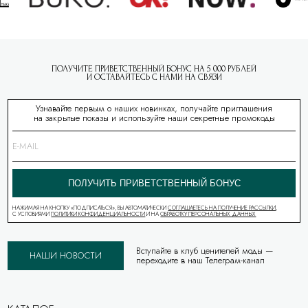
ПОЛУЧИТЕ ПРИВЕТСТВЕННЫЙ БОНУС НА 5 000 РУБЛЕЙ
И ОСТАВАЙТЕСЬ С НАМИ НА СВЯЗИ
Узнавайте первым о наших новинках, получайте приглашения
на закрытые показы и используйте наши секретные промокоды
ПОЛУЧИТЬ ПРИВЕТСТВЕННЫЙ БОНУС
НАЖИМАЯ НА КНОПКУ «ПОДПИСАТЬСЯ», ВЫ АВТОМАТИЧЕСКИ
СОГЛАШАЕТЕСЬ НА ПОЛУЧЕНИЕ РАССЫЛКИ
,
С УСЛОВИЯМИ
ПОЛИТИКИ КОНФИДЕНЦИАЛЬНОСТИ
И НА
ОБРАБОТКУ ПЕРСОНАЛЬНЫХ ДАННЫХ
Вступайте в клуб ценителей моды —
НАШИ НОВОСТИ
переходите в наш Телеграм-канал