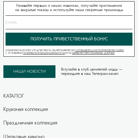
Узнавайте первым о наших новинках, получайте приглашения
на закрытые показы и используйте наши секретные промокоды
ПОЛУЧИТЬ ПРИВЕТСТВЕННЫЙ БОНУС
НАЖИМАЯ НА КНОПКУ «ПОДПИСАТЬСЯ», ВЫ АВТОМАТИЧЕСКИ
СОГЛАШАЕТЕСЬ НА ПОЛУЧЕНИЕ РАССЫЛКИ
,
С УСЛОВИЯМИ
ПОЛИТИКИ КОНФИДЕНЦИАЛЬНОСТИ
И НА
ОБРАБОТКУ ПЕРСОНАЛЬНЫХ ДАННЫХ
Вступайте в клуб ценителей моды —
НАШИ НОВОСТИ
переходите в наш Телеграм-канал
КАТАЛОГ
Круизная коллекция
Праздничная коллекция
Шелковые кимоно